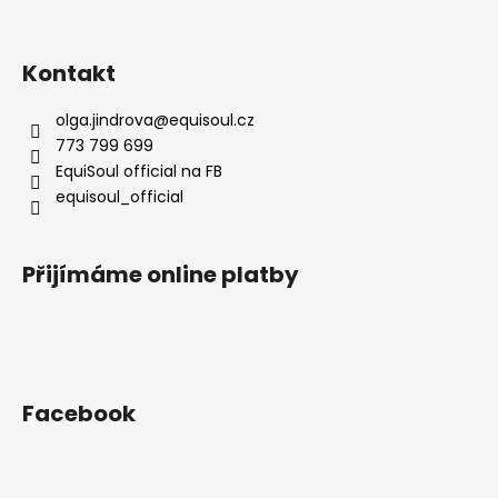
Kontakt
olga.jindrova
@
equisoul.cz
773 799 699
EquiSoul official na FB
equisoul_official
Přijímáme online platby
Facebook