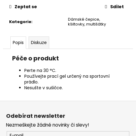
č
u
Zeptat se
Sdílet
j
Dámské čepice,
e
Kategorie
:
kšiltovky, multišátky
m
e
Popis
Diskuze
Péče o produkt
Perte na 30 °C.
Používejte prací gel určený na sportovní
prádlo.
Nesušte v sušičce.
Z
á
Odebírat newsletter
p
Nezmeškejte žádné novinky či slevy!
a
E-mail