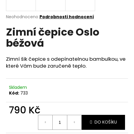
a
j
Průměrné
Neohodnoceno
Podrobnosti hodnocení
í
hodnocení
Zimní čepice Oslo
produktu
t
je
?
béžová
0,0
z
5
hvězdiček.
Zimní šik čepice s odepínatelnou bambulkou, ve
které Vám bude zaručeně teplo.
HLEDAT
Skladem
Kód:
733
D
o
790 Kč
p
o
Měrná
r
DO KOŠÍKU
cena:
u