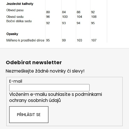
č
u
j
e
m
e
Z
á
Odebírat newsletter
p
Nezmeškejte žádné novinky či slevy!
a
t
E-mail
í
Vložením e-mailu souhlasíte s
podmínkami
ochrany osobních údajů
PŘIHLÁSIT SE