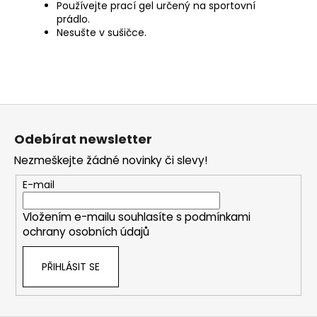
Používejte prací gel určený na sportovní
prádlo.
Nesušte v sušičce.
Z
á
Odebírat newsletter
p
Nezmeškejte žádné novinky či slevy!
a
t
E-mail
í
Vložením e-mailu souhlasíte s
podmínkami
ochrany osobních údajů
PŘIHLÁSIT SE