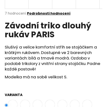
a
j
Průměrné
7 hodnocení
Podrobnosti hodnocení
í
hodnocení
Závodní triko dlouhý
produktu
t
je
?
rukáv PARIS
5,0
z
5
hvězdiček.
Slušivý a velice komfortní střih se stojáčkem a
krátkým rukávem. Dostupné ve 2 barevných
HLEDAT
variantách: bílá a tmavě modrá. Ozdoba v
podobě trikolory z vnitřní strany stojáčku. Padne
každé postavě!
D
Modelka má na sobě velikost S.
o
p
o
VARIANTA
r
u