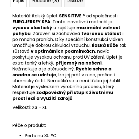
Popis
Podobné (8)
Diskuze
Materiál: italský úplet
SENSITIVE
®
od společnosti
EUROJERSEY SPA
. Tento inovativní materiál je
vysoce elastický
a zajišťuje
maximální volnost
pohybu
. Zároveň si zachovává
tvarovou stálost
i
po mnoha praních. Díky speciální konstrukci vláken
umožňuje dobrou cirkulaci vzduchu,
lidská kůže
tak
zůstává
v optimálních podmínkách
, navíc
poskytuje vysokou ochranu proti UV záření. Úplet je
extra tenký a lehký,
příjemný na nošení
.
Nežmolkuje a je otěruodolný.
Rychle schne a
snadno se udržuje
, lze jej prát v ruce, pračce i
chemicky čistit. Nemačká se a není třeba jej žehlit.
Materiál je výsledkem výrobního procesu, který
respektuje
zodpovědný přístup k životnímu
prostředí a využití zdrojů
.
Velikosti: XS - XL
Péče o produkt:
Perte na 30 °C.