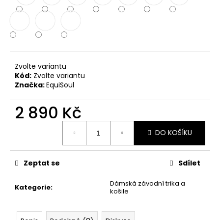
č
u
j
e
m
e
Zvolte variantu
Kód:
Zvolte variantu
Značka:
EquiSoul
2 890 Kč
Měrná
DO KOŠÍKU
cena:
Zeptat se
Sdílet
Dámská závodní trika a
Kategorie
:
košile