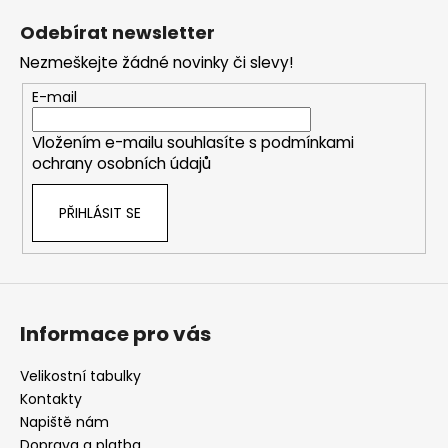
á
Odebírat newsletter
p
Nezmeškejte žádné novinky či slevy!
a
t
E-mail
í
Vložením e-mailu souhlasíte s
podmínkami
ochrany osobních údajů
PŘIHLÁSIT SE
Informace pro vás
Velikostní tabulky
Kontakty
Napiště nám
Doprava a platba