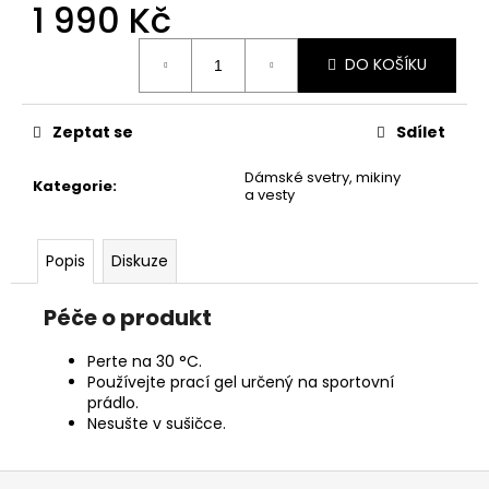
č
1 990 Kč
u
Měrná
j
DO KOŠÍKU
cena:
e
m
e
Zeptat se
Sdílet
Dámské svetry, mikiny
Kategorie
:
a vesty
Popis
Diskuze
Péče o produkt
Perte na 30 °C.
Používejte prací gel určený na sportovní
prádlo.
Nesušte v sušičce.
Z