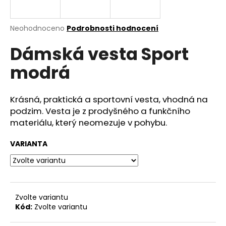
a
j
Průměrné
Neohodnoceno
Podrobnosti hodnocení
í
hodnocení
Dámská vesta Sport
produktu
t
je
?
modrá
0,0
z
5
hvězdiček.
Krásná, praktická a sportovní vesta, vhodná na
podzim. Vesta je z prodyšného a funkčního
HLEDAT
materiálu, který neomezuje v pohybu.
VARIANTA
D
o
p
o
Zvolte variantu
r
Kód:
Zvolte variantu
u